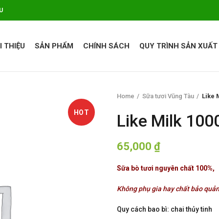
U
I THIỆU
SẢN PHẨM
CHÍNH SÁCH
QUY TRÌNH SẢN XUẤT
Home
Sữa tươi Vũng Tàu
Like 
HOT
Like Milk 100
65,000
₫
Sữa bò tươi nguyên chất 100%,
Không phụ gia hay chất bảo quả
Quy cách bao bì: chai thủy tinh