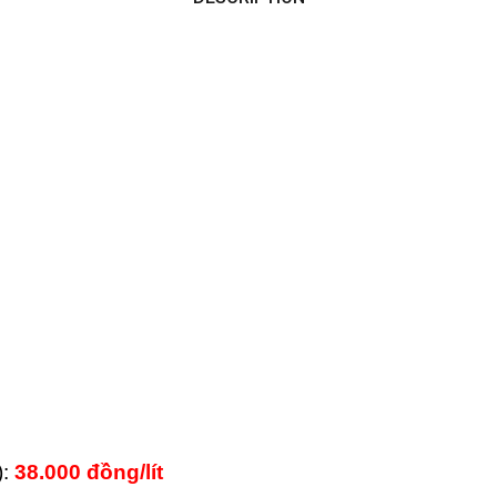
):
38.000 đồng/lít